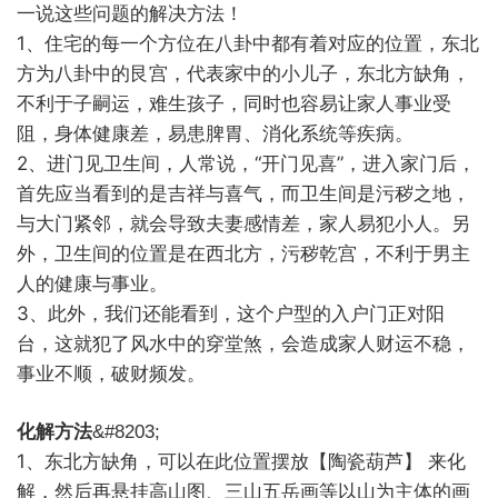
一说这些问题的解决方法！
1、住宅的每一个方位在八卦中都有着对应的位置，东北
方为八卦中的艮宫，代表家中的小儿子，东北方缺角，
不利于子嗣运，难生孩子，同时也容易让家人事业受
阻，身体健康差，易患脾胃、消化系统等疾病。
2、进门见卫生间，人常说，“开门见喜”，进入家门后，
首先应当看到的是吉祥与喜气，而卫生间是污秽之地，
与大门紧邻，就会导致夫妻感情差，家人易犯小人。另
外，卫生间的位置是在西北方，污秽乾宫，不利于男主
人的健康与事业。
3、此外，我们还能看到，这个户型的入户门正对阳
台，这就犯了风水中的穿堂煞，会造成家人财运不稳，
事业不顺，破财频发。
化解方法
&#8203;
1、东北方缺角，可以在此位置摆放【陶瓷葫芦】 来化
解，然后再悬挂高山图、三山五岳画等以山为主体的画