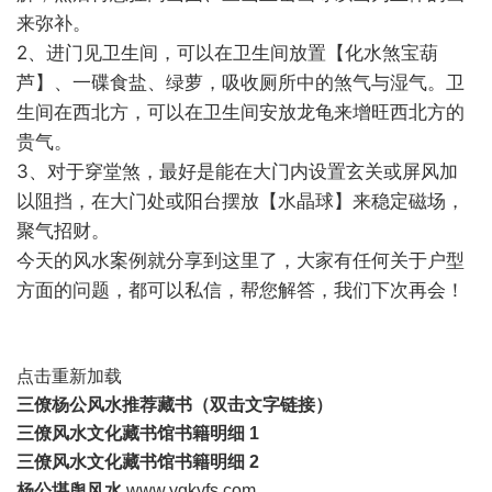
来弥补。
2、进门见卫生间，可以在卫生间放置【化水煞宝葫
芦】、一碟食盐、绿萝，吸收厕所中的煞气与湿气。卫
生间在西北方，可以在卫生间安放龙龟来增旺西北方的
贵气。
3、对于穿堂煞，最好是能在大门内设置玄关或屏风加
以阻挡，在大门处或阳台摆放【水晶球】来稳定磁场，
聚气招财。
今天的风水案例就分享到这里了，大家有任何关于户型
方面的问题，都可以私信，帮您解答，我们下次再会！
点击重新加载
三僚杨公风水推荐藏书
（双击文字链接）
三僚风水文化藏书馆书
籍
明细 1
三僚风水文化藏书馆书籍明细 2
杨公堪舆风水
www.ygkyfs.com