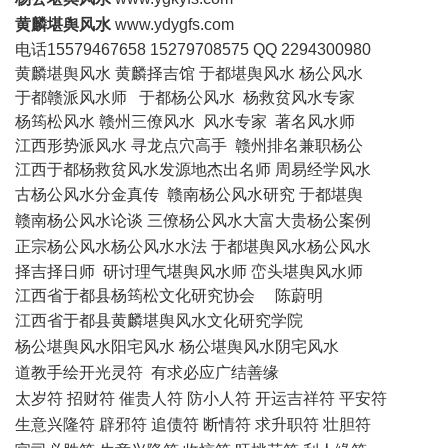
黄麟堪舆风水
www.ydygfs.com
电话15579467658 15279708575 QQ 2294300980
黄麟堪舆风水 黄麟择吉馆
于都堪舆风水
杨公风水
于都赣派风水师
于都杨公风水
杨救贫风水专家
杨筠松风水 赣州三僚风水 风水专家 著名风水师
江西形势派风水 寻龙点穴高手 赣州排名兼职杨公
江西于都杨救贫风水发源地杰出名师 周易经学风水
古杨公风水分金真传 赣南杨公风水研究 于都堪舆
赣南杨公风水论谈 三僚杨公风水大富大贵杨公案例
正宗杨公风水杨公风水水法 于都堪舆风水杨公风水
择吉择日师 研讨理气堪舆风水师 峦头堪舆风水师
江西省于都县杨筠松文化研究协会
陈蔚明
江西省于都县黄麟堪舆风水文化研究学院
杨公堪舆风水阳宅风水
杨公堪舆风水阴宅风水
道教手绘开光灵符 有求必应广结善缘
太岁符 招财符 催贵人符 防小人符 开运吉祥符 平安符
生意兴隆符 辟邪符 追债符 断情符 求升职符 壮胆符