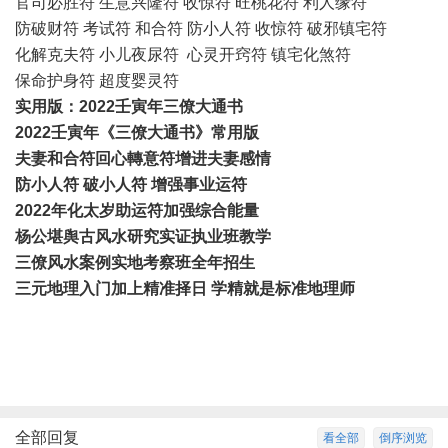
官司必胜符 生意兴隆符 收惊符 旺桃花符 利人缘符
防破财符 考试符 和合符 防小人符 收惊符 破邪镇宅符
化解克夫符 小儿夜尿符 心灵开窍符 镇宅化煞符
保命护身符 超度婴灵符
实用版：2022壬寅年三僚大通书
2022壬寅年《三僚大通书》常用版
夫妻和合符回心轉意符
增进夫妻感情
防小人符 破小人符 增强事业运符
2022年化太岁助运符加强综合能量
杨公堪舆古风
水研究
实证执业班教学
三僚
风水案例实地考察班全年招生
三元地理入门加上精准择日 学精就是标准地理师
全部回复
看全部
倒序浏览