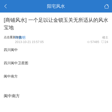
阳宅风水
[商铺风水]
一个足以让金锁玉关无所适从的风水
宝地
点击重新加载
叶旗明
楼主
2013-10-21 15:57:05
57485
24
四川阆中
四川阆中卫星图
阆中南方
阆中南方