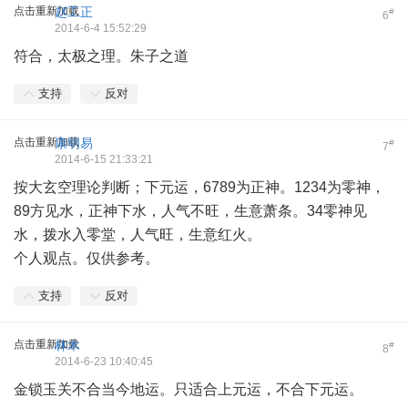
点击重新加载
赵工正
#
6
2014-6-4 15:52:29
符合，太极之理。朱子之道
支持
反对
点击重新加载
康明易
#
7
2014-6-15 21:33:21
按大玄空理论判断；下元运，6789为正神。1234为零神，
89方见水，正神下水，人气不旺，生意萧条。34零神见
水，拨水入零堂，人气旺，生意红火。
个人观点。仅供参考。
支持
反对
点击重新加载
林木
#
8
2014-6-23 10:40:45
金锁玉关不合当今地运。只适合上元运，不合下元运。