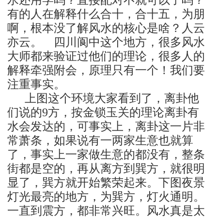
水还用学吗？直接配对不就可以了吗？
有的人在解释什么合十，合十五，为朋
啊，根本没了解风水的核心是啥？人云
亦云。
四川
阆中这个地方，很多风水
大师都来验证过他们的理论，很多人的
解释牵强附会，原理只有一个！我们要
注重事实。
上图这个环境大家看到了，离卦他
们说的9方，按金锁玉关的理论离卦有
水会发达的，可事实上，离卦这一片非
常萧条，如果说有一两家生意也就算
了，事实上一家做生意的都没有，整条
街都是空的，再
从离方到巽方，就很明
显了，巽方就开始繁荣起来。下图夜景
灯光最亮的地方，为巽方，灯火通明。
一直到震方，都非常兴旺。风水真是太