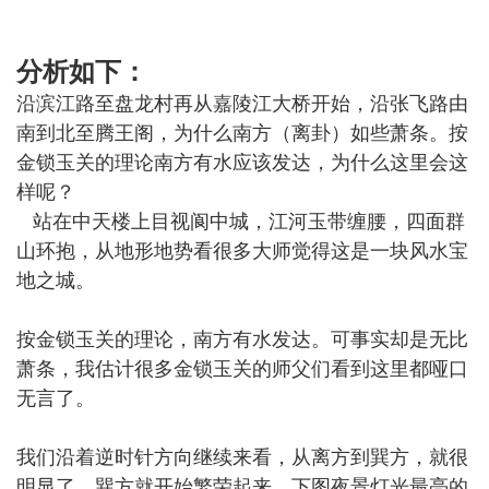
分析如下：
沿滨江路至盘龙村再从嘉陵江大桥开始，沿张飞路由
南到北至腾王阁，为什么南方（离卦）如些萧条。按
金锁玉关的理论南方有水应该发达，为什么这里会这
样呢？
站在中天楼上目视阆中城，江河玉带缠腰，四面群
山环抱，从地形地势看很多大师觉得这是一块风水宝
地之城。
按金锁玉关的理论，南方有水发达。可事实却是无比
萧条，我估计很多金锁玉关的师父们看到这里都哑口
无言了。
我们沿着逆时针方向继续来看，从离方到巽方，就很
明显了，巽方就开始繁荣起来。下图夜景灯光最亮的