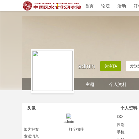
首页
论坛
活动
好
admin
关注TA
发送
主题
个人资料
头像
个人资料
QQ
admin
性别
加为好友
打个招呼
手机
发送消息