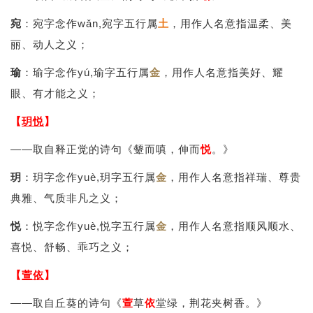
宛
：宛字念作wǎn,宛字五行属
土
，用作人名意指温柔、美
丽、动人之义；
瑜
：瑜字念作yú,瑜字五行属
金
，用作人名意指美好、耀
眼、有才能之义；
【
玥悦
】
——取自释正觉的诗句《颦而嗔，伸而
悦
。》
玥
：玥字念作yuè,玥字五行属
金
，用作人名意指祥瑞、尊贵
典雅、气质非凡之义；
悦
：悦字念作yuè,悦字五行属
金
，用作人名意指顺风顺水、
喜悦、舒畅、乖巧之义；
【
萱依
】
——取自丘葵的诗句《
萱
草
依
堂绿，荆花夹树香。》