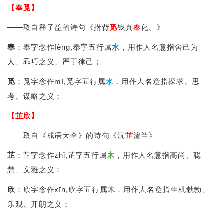
【
奉觅
】
——取自释子益的诗句《拊背
觅
钱真
奉
化。》
奉
：奉字念作fèng,奉字五行属
水
，用作人名意指舍己为
人、乖巧之义、严于律己；
觅
：觅字念作mì,觅字五行属
水
，用作人名意指探求、思
考、谋略之义；
【
芷欣
】
——取自《成语大全》的诗句《沅
芷
澧兰》
芷
：芷字念作zhǐ,芷字五行属
木
，用作人名意指高尚、聪
慧、文雅之义；
欣
：欣字念作xīn,欣字五行属
木
，用作人名意指生机勃勃、
乐观、开朗之义；