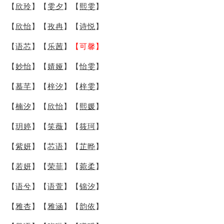
【
欣玲
】【
雯夕
】【
熙雯
】
【
欣怡
】【
孜冉
】【
诗悦
】
【
语芯
】【
乐茜
】
【可馨】
【
妙怡
】【
婧娅
】【
怡雯
】
【
慕芊
】【
梓汐
】【
梓雯
】
【
楠汐
】【
欣怡
】【
熙媛
】
【
玥婷
】【
笑薇
】【
筱珂
】
【
紫妍
】【
芯语
】【
芷晔
】
【
若妍
】【
荣菲
】【
菀柔
】
【
语兮
】【
语萱
】【
锦汐
】
【
雅杏
】【
雅涵
】【
韵依
】