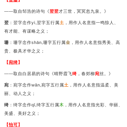
——取自邹浩的诗句《
翌
翌
才三世，冥冥忽九泉。》
翌
：翌字念作yì,翌字五行属
土
，用作人名意指一鸣惊人、
有才能、有谋略之义；
珊
：珊字念作shān,珊字五行属
金
，用作人名意指秀美、高
贵、极具才华之义；
【
宛绮
】
——取自白居易的诗句《晴野霞飞
绮
，春郊柳
宛
丝。》
宛
：宛字念作wǎn,宛字五行属
土
，用作人名意指温柔、美
丽、动人之义；
绮
：绮字念作qǐ,绮字五行属
木
，用作人名意指光彩、华丽、
美盛、美好之义；
【
怡可
】