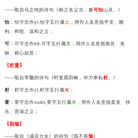
——取自马之纯的诗句《称之名义当，兼
可
怡
山灵。》
怡
：怡字念作yí,怡字五行属
土
，用作人名意指平安、顺
利、和悦、温和之义；
可
：可字念作kě,可字五行属
木
，用作人名意指善良、美
丽、称心如意；
【
籽萱
】
——取自李觏的诗句《时复观田畴，毕力奉耘
籽
。》
籽
：籽字念作zǐ,籽字五行属
火
，
萱
：萱字念作xuān,萱字五行属
木
，用作人名意指柔美、快
乐、贤淑之义；
【
宛瑜
】
——取自《成语大全》的诗句《瑕不揜
瑜
》