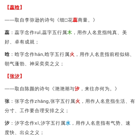
【
蕊晗
】
——取自李弥逊的诗句《细□花
蕊
商量。》
蕊
：蕊字念作ruǐ,蕊字五行属
木
，用作人名意指纯真、美
好、卓有成就；
晗
：晗字念作hán,晗字五行属
火
，用作人名意指前程似锦、
朝气蓬勃、神采奕奕之义；
【
张汐
】
——取自陈颜的诗句《滟滟潮与
汐
，来往亦何为。》
张
：张字念作zhāng,张字五行属
火
，用作人名意指生活、有
分寸、工作要合理安排之义；
汐
：汐字念作xī,汐字五行属
水
，用作人名意指有气势、速
度快、出众之义；