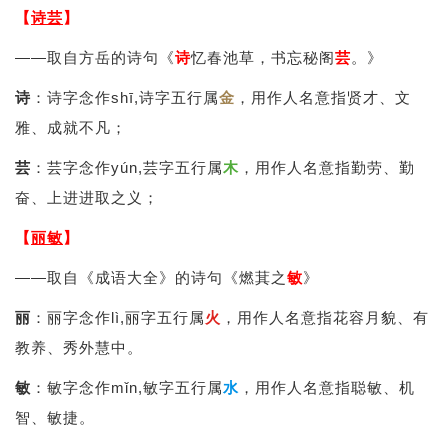
【
诗芸
】
——取自方岳的诗句《
诗
忆春池草，书忘秘阁
芸
。》
诗
：诗字念作shī,诗字五行属
金
，用作人名意指贤才、文
雅、成就不凡；
芸
：芸字念作yún,芸字五行属
木
，用作人名意指勤劳、勤
奋、上进进取之义；
【
丽敏
】
——取自《成语大全》的诗句《燃萁之
敏
》
丽
：丽字念作lì,丽字五行属
火
，用作人名意指花容月貌、有
教养、秀外慧中。
敏
：敏字念作mǐn,敏字五行属
水
，用作人名意指聪敏、机
智、敏捷。