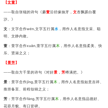
【
文萱
】
——取自张镃的诗句《麝
萱
沿径缘抽牙，
文
杏飘蹊白覆
沙。》
文
：文字念作wén,文字五行属
水
，用作人名意指文采、聪
明、文静内敛。
萱
：萱字念作xuān,萱字五行属
木
，用作人名意指柔美、快
乐、贤淑之义；
【
景芳
】
——取自方千里的诗句《对好
景
，
芳
樽满把。》
景
：景字念作jǐng,景字五行属
木
，用作人名意指如意吉祥、
推崇备至、前程似锦之义；
芳
：芳字念作fāng,芳字五行属
木
，用作人名意指品德好、
花容月貌、有口皆碑。