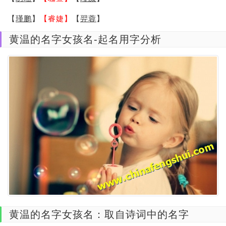
【
瑾鹏
】
【睿婕】
【
羿蓉
】
黄温的名字女孩名-起名用字分析
黄温的名字女孩名：取自诗词中的名字