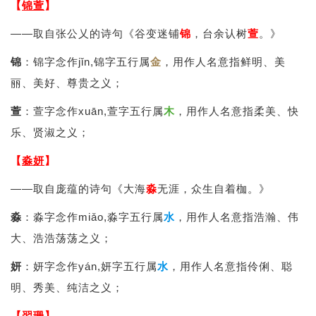
【
锦萱
】
——取自张公乂的诗句《谷变迷铺
锦
，台余认树
萱
。》
锦
：锦字念作jǐn,锦字五行属
金
，用作人名意指鲜明、美
丽、美好、尊贵之义；
萱
：萱字念作xuān,萱字五行属
木
，用作人名意指柔美、快
乐、贤淑之义；
【
淼妍
】
——取自庞蕴的诗句《大海
淼
无涯，众生自着枷。》
淼
：淼字念作miǎo,淼字五行属
水
，用作人名意指浩瀚、伟
大、浩浩荡荡之义；
妍
：妍字念作yán,妍字五行属
水
，用作人名意指伶俐、聪
明、秀美、纯洁之义；
【
翌珊
】