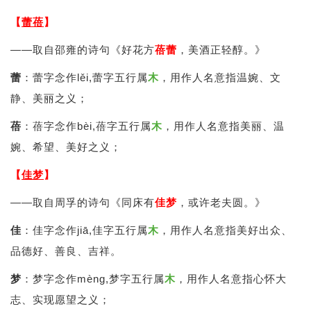
【
蕾蓓
】
——取自邵雍的诗句《好花方
蓓
蕾
，美酒正轻醇。》
蕾
：蕾字念作lěi,蕾字五行属
木
，用作人名意指温婉、文
静、美丽之义；
蓓
：蓓字念作bèi,蓓字五行属
木
，用作人名意指美丽、温
婉、希望、美好之义；
【
佳梦
】
——取自周孚的诗句《同床有
佳梦
，或许老夫圆。》
佳
：佳字念作jiā,佳字五行属
木
，用作人名意指美好出众、
品德好、善良、吉祥。
梦
：梦字念作mèng,梦字五行属
木
，用作人名意指心怀大
志、实现愿望之义；