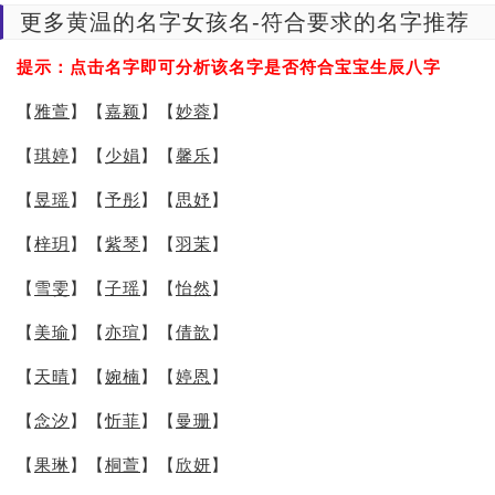
更多黄温的名字女孩名-符合要求的名字推荐
提示：点击名字即可分析该名字是否符合宝宝生辰八字
【
雅萱
】【
嘉颖
】【
妙蓉
】
【
琪婷
】【
少娟
】【
馨乐
】
【
昱瑶
】【
予彤
】【
思妤
】
【
梓玥
】【
紫琴
】【
羽茉
】
【
雪雯
】【
子瑶
】【
怡然
】
【
美瑜
】【
亦瑄
】【
倩歆
】
【
天晴
】【
婉楠
】【
婷恩
】
【
念汐
】【
忻菲
】【
曼珊
】
【
果琳
】【
桐萱
】【
欣妍
】