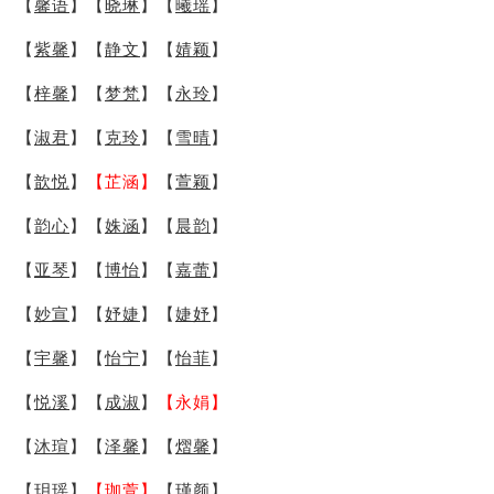
【
馨语
】【
晓琳
】【
曦瑶
】
【
紫馨
】【
静文
】【
婧颖
】
【
梓馨
】【
梦梵
】【
永玲
】
【
淑君
】【
克玲
】【
雪晴
】
【
歆悦
】
【芷涵】
【
萱颖
】
【
韵心
】【
姝涵
】【
晨韵
】
【
亚琴
】【
博怡
】【
嘉蕾
】
【
妙宣
】【
妤婕
】【
婕妤
】
【
宇馨
】【
怡宁
】【
怡菲
】
【
悦溪
】【
成淑
】
【永娟】
【
沐瑄
】【
泽馨
】【
熠馨
】
【
玥瑶
】
【珈萱】
【
瑾颜
】