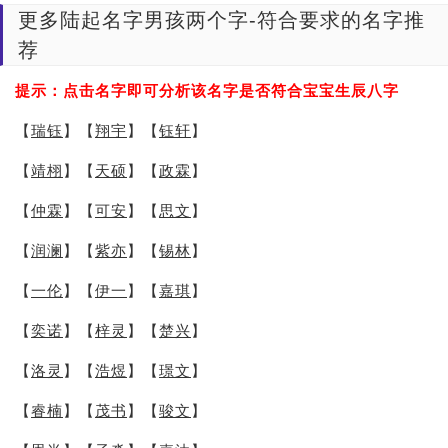
更多陆起名字男孩两个字-符合要求的名字推
荐
提示：点击名字即可分析该名字是否符合宝宝生辰八字
【
瑞钰
】【
翔宇
】【
钰轩
】
【
靖栩
】【
天硕
】【
政霖
】
【
仲霖
】【
可安
】【
思文
】
【
润澜
】【
紫亦
】【
锡林
】
【
一伦
】【
伊一
】【
嘉琪
】
【
奕诺
】【
梓灵
】【
楚兴
】
【
洛灵
】【
浩煜
】【
璟文
】
【
睿楠
】【
茂书
】【
骏文
】