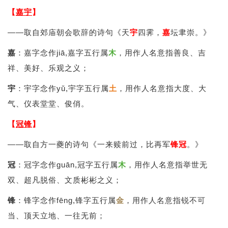
【
嘉宇
】
——取自郊庙朝会歌辞的诗句《天
宇
四霁，
嘉
坛聿崇。》
嘉
：嘉字念作jiā,嘉字五行属
木
，用作人名意指善良、吉
祥、美好、乐观之义；
宇
：宇字念作yǔ,宇字五行属
土
，用作人名意指大度、大
气、仪表堂堂、俊俏。
【
冠锋
】
——取自方一夔的诗句《一来赎前过，比再军
锋
冠
。》
冠
：冠字念作guān,冠字五行属
木
，用作人名意指举世无
双、超凡脱俗、文质彬彬之义；
锋
：锋字念作fēng,锋字五行属
金
，用作人名意指锐不可
当、顶天立地、一往无前；