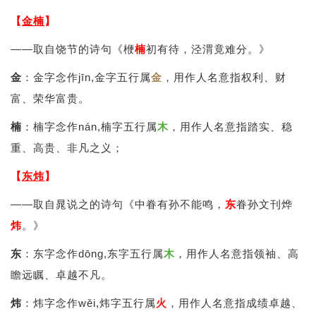
【
金楠
】
——取自饶节的诗句《楩
楠
初有待，泾渭竟难分。》
金
：金字念作jīn,金字五行属
金
，用作人名意指权利、财
富、荣华富贵。
楠
：楠字念作nán,楠字五行属
木
，用作人名意指踏实、稳
重、高贵、非凡之义；
【
东炜
】
——取自晁说之的诗句《中眷有孙不能鸣，
东
眷孙文刊烨
炜
。》
东
：东字念作dōng,东字五行属
木
，用作人名意指领袖、高
瞻远瞩、卓越不凡。
炜
：炜字念作wěi,炜字五行属
火
，用作人名意指成绩卓越、