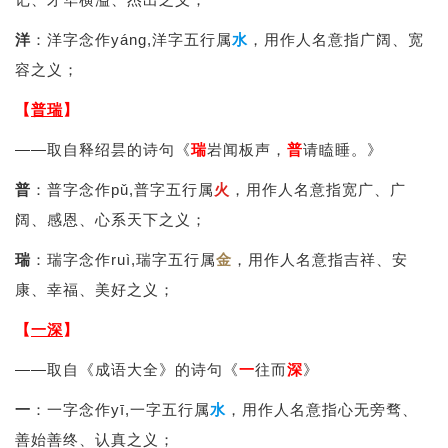
洋
：洋字念作yáng,洋字五行属
水
，用作人名意指广阔、宽
容之义；
【
普瑞
】
——取自释绍昙的诗句《
瑞
岩闻板声，
普
请瞌睡。》
普
：普字念作pǔ,普字五行属
火
，用作人名意指宽广、广
阔、感恩、心系天下之义；
瑞
：瑞字念作ruì,瑞字五行属
金
，用作人名意指吉祥、安
康、幸福、美好之义；
【
一深
】
——取自《成语大全》的诗句《
一
往而
深
》
一
：一字念作yī,一字五行属
水
，用作人名意指心无旁骛、
善始善终、认真之义；