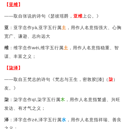
【
亚维
】
——取自张说的诗句《瑟彼瑶爵，
亚维
上公。》
亚
：亚字念作yà,亚字五行属
土
，用作人名意指强大、心胸
宽广、谦逊、志向远大
维
：维字念作wéi,维字五行属
土
，用作人名意指稳重、智
谋、丰富之义；
【
柒泽
】
——取自王梵志的诗句《梵志与王生，密敦胶[漆]（
柒
）
友。》
柒
：柒字念作qī,柒字五行属
木
，用作人名意指繁盛、兴旺
发达、有才气之义；
泽
：泽字念作zé,泽字五行属
水
，用作人名意指祥瑞、善良
之义；