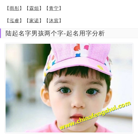
【
雨彤
】【
霖烜
】【
青宁
】
【
泓睿
】【
家诺
】【
沐宸
】
陆起名字男孩两个字-起名用字分析