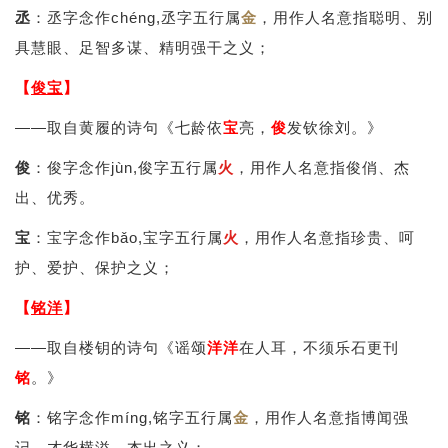
丞
：丞字念作chéng,丞字五行属
金
，用作人名意指聪明、别
具慧眼、足智多谋、精明强干之义；
【
俊宝
】
——取自黄履的诗句《七龄依
宝
亮，
俊
发钦徐刘。》
俊
：俊字念作jùn,俊字五行属
火
，用作人名意指俊俏、杰
出、优秀。
宝
：宝字念作bǎo,宝字五行属
火
，用作人名意指珍贵、呵
护、爱护、保护之义；
【
铭洋
】
——取自楼钥的诗句《谣颂
洋
洋
在人耳，不须乐石更刊
铭
。》
铭
：铭字念作míng,铭字五行属
金
，用作人名意指博闻强
记、才华横溢、杰出之义；