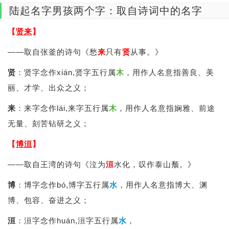
陆起名字男孩两个字：取自诗词中的名字
【
贤来
】
——取自张釜的诗句《愁
来
只有
贤
从事。》
贤
：贤字念作xián,贤字五行属
木
，用作人名意指善良、美
丽、才学、出众之义；
来
：来字念作lái,来字五行属
木
，用作人名意指娴雅、前途
无量、刻苦钻研之义；
【
博洹
】
——取自王湾的诗句《泣为
洹
水化，叹作泰山颓。》
博
：博字念作bó,博字五行属
水
，用作人名意指博大、渊
博、包容、奋进之义；
洹
：洹字念作huán,洹字五行属
水
，