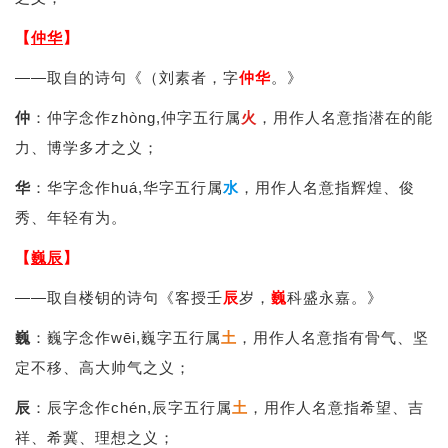
【
仲华
】
——取自的诗句《（刘素者，字
仲华
。》
仲
：仲字念作zhòng,仲字五行属
火
，用作人名意指潜在的能
力、博学多才之义；
华
：华字念作huá,华字五行属
水
，用作人名意指辉煌、俊
秀、年轻有为。
【
巍辰
】
——取自楼钥的诗句《客授壬
辰
岁，
巍
科盛永嘉。》
巍
：巍字念作wēi,巍字五行属
土
，用作人名意指有骨气、坚
定不移、高大帅气之义；
辰
：辰字念作chén,辰字五行属
土
，用作人名意指希望、吉
祥、希冀、理想之义；