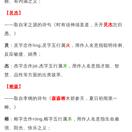
丽、有内涵之义；
【
灵杰
】
——取自宋之源的诗句《时有诎伸须直道，天开
灵杰
岂归
愚。》
灵
：灵字念作líng,灵字五行属
火
，用作人名意指聪明伶俐、
反应敏捷、娟秀；
杰
：杰字念作jié,杰字五行属
木
，用作人名意指才能、智
慧、品性等方面的出类拔萃。
【
榕森
】
——取自李纲的诗句《
森
森
榕
木碧参天，夏日初闻第一
蝉。》
榕
：榕字念作róng,榕字五行属
木
，用作人名意指生命顽
强、阳光、快乐之义；