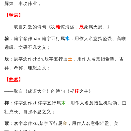
辉煌、丰功伟业；
【
翰辰
】
——取自刘攽的诗句《羽
翰
惊海运，
辰
象属天扃。》
翰
：翰字念作hàn,翰字五行属
水
，用作人名意指坚强、高瞻
远瞩、文采不凡之义；
辰
：辰字念作chén,辰字五行属
土
，用作人名意指希望、吉
祥、希冀、理想之义；
【
梓絮
】
——取自《成语大全》的诗句《杞
梓
之林》
梓
：梓字念作zǐ,梓字五行属
木
，用作人名意指生机勃勃、茁
壮成长、自强不息之义；
絮
：絮字念作xù,絮字五行属
金
，用作人名意指轻盈、美