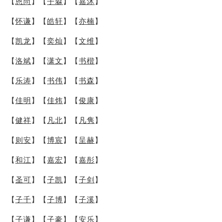
【
恩尚
】【
子淼
】【
嘉沐
】
【
怀谦
】【
皓轩
】【
亦楠
】
【
凯龙
】【
奕灿
】【
文维
】
【
洛斌
】【
潇文
】【
书楷
】
【
乐涛
】【
书伟
】【
书森
】
【
佳明
】【
佳炜
】【
俊康
】
【
健祥
】【
凡北
】【
凡隽
】
【
则安
】【
博宸
】【
呈赫
】
【
和江
】【
嘉宏
】【
嘉彤
】
【
圣可
】【
子凯
】【
子剑
】
【
子千
】【
子博
】【
子溪
】
【
子谦
】【
子豪
】【
安乐
】