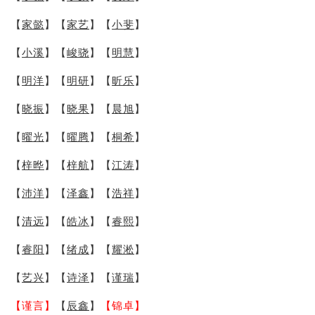
【
家懿
】【
家艺
】【
小斐
】
【
小溪
】【
峻骁
】【
明慧
】
【
明洋
】【
明研
】【
昕乐
】
【
晓振
】【
晓果
】【
晨旭
】
【
曜光
】【
曜腾
】【
桐希
】
【
梓晔
】【
梓航
】【
江涛
】
【
沛洋
】【
泽鑫
】【
浩祥
】
【
清远
】【
皓冰
】【
睿熙
】
【
睿阳
】【
绪成
】【
耀淞
】
【
艺兴
】【
诗泽
】【
谨瑞
】
【谨言】
【
辰鑫
】
【锦卓】