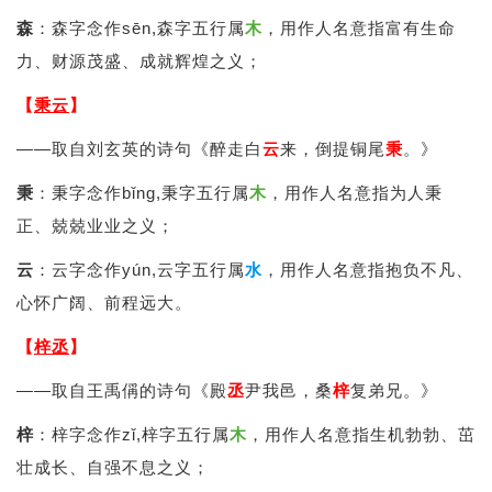
森
：森字念作sēn,森字五行属
木
，用作人名意指富有生命
力、财源茂盛、成就辉煌之义；
【
秉云
】
——取自刘玄英的诗句《醉走白
云
来，倒提铜尾
秉
。》
秉
：秉字念作bǐng,秉字五行属
木
，用作人名意指为人秉
正、兢兢业业之义；
云
：云字念作yún,云字五行属
水
，用作人名意指抱负不凡、
心怀广阔、前程远大。
【
梓丞
】
——取自王禹偁的诗句《殿
丞
尹我邑，桑
梓
复弟兄。》
梓
：梓字念作zǐ,梓字五行属
木
，用作人名意指生机勃勃、茁
壮成长、自强不息之义；