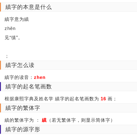
縝字的本意是什么
縝字意为縝
zhěn
见“缜”。
；
縝字怎么读
縝字的读音：
zhen
縝字的起名笔画数
根据康熙字典及姓名学 縝字的起名笔画数为
16
画；
縝字的繁体字
縝的繁体字为 ：
縝
（若无繁体字，则显示简体字）
縝字的源字形