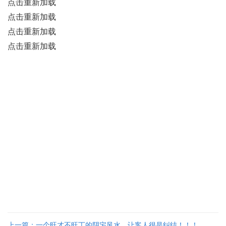
点击重新加载
点击重新加载
点击重新加载
点击重新加载
风水
,
杨公风水
,
中国风水
,
风水文化
,
中国风水文化
,
中国风水网
,
中国易经网
,
中国风水研究院
,
公司
风水
,
商铺风水
,
酒店风水
,
住宅风水
,
别墅风水
,
楼盘风水
,
城市风水
,
墓地风水
,
风水讲座
,
风水培训
,
杨公风水
,
中国风水论坛
,
风水论坛
,
易经论坛
,
杨公风水论坛
,
三元风水论坛
,
三合风水论坛
,
金锁玉
关论坛
,
八宅风水论坛
,
奇门遁甲论坛
,
太乙神数论坛
,
六壬神算论坛
,
六爻论坛
,
八字命理论坛
,
紫微
斗数论坛
,
金口决论坛
,
小六壬论坛
,
麻衣神相论坛
,
玄空风水
,
玄空大卦
,
玄空六法
,
玄空法监
,
乾坤国
宝
,
六亲预测
,
伴侣合婚预测
,
八字命理预测
,
婚姻恋爱预测
,
财运事业预测
,
疾病伤残预测
,
吉凶祸福
预测
,
钱财失物预测
,
交易买卖预测
,
官司诉讼预测
,
学业考试预测
,
工作变动预测
,
旅行出国预测
,
纠
纷预测
,
竞标预测
,
合同预测
,
项目预测
,
投资预测
,
工程风险预测
,
借款讨债预
测
,www.chinafengshui.com,bbs.chinafengshui.com
上一篇：一个旺才不旺丁的阴宅风水，让客人很是纠结！！！