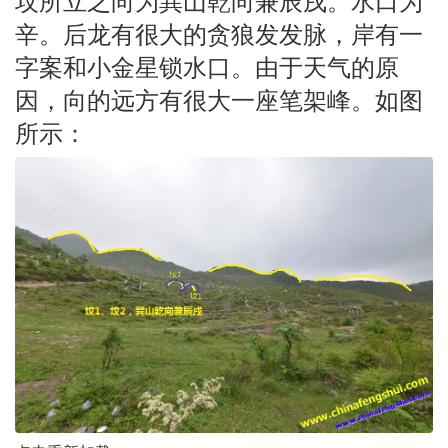
坟所立之向为巽山乾向兼辰戌。水口为
辛。后龙有很大的贪狼发发脉，岸有一
字案和小金星锁水口。由于天气的原
因，向的远方有很大一座笔架峰。如图
所示：